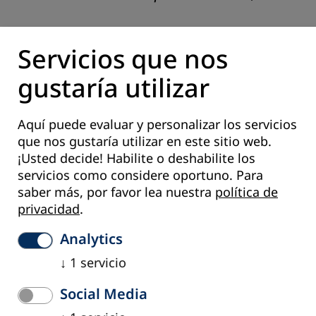
Servicios que nos
decía en 1974.
gustaría utilizar
«
La lectura menos ingenua del mundo no
Aquí puede evaluar y personalizar los servicios
significa todavía el compromiso con la
que nos gustaría utilizar en este sitio web.
¡Usted decide! Habilite o deshabilite los
lucha por su transformación, mucho
servicios como considere oportuno.
Para
menos la transformación misma, como
saber más, por favor lea nuestra
política de
parece pretender el pensamiento
privacidad
.
idealista
»,
Analytics
↓
1
servicio
recalcaba en 1986, al recibir de la UNESCO el premio
Social Media
«Educación para la Paz»,
en parís).