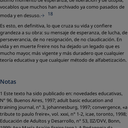
último momento de esperanza, de liberación y de utopía,
vocablos que muchos han archivado ya como pasados de
18
moda y en desuso.
Es esto, en definitiva, lo que cruza su vida y confiere
grandeza a su obra: su mensaje de esperanza, de lucha, de
perseverancia, de no resignación, de no claudicación. En
vida y en muerte Freire nos ha dejado un legado que es
mucho mayor, más vigente y más duradero que cualquier
teoría educativa y que cualquier método de alfabetización.
Notas
1 Este texto ha sido publicado en:
novedades educativas
,
N° 96. Buenos Aires, 1997;
adult
basic education and
training journal
, n° 3, johannesburg, 1997;
convergence
,
«a
tribute to
paulo freire»,
vol. xxxi, n° 1-2, icae, toronto, 1998;
Educación de Adultos y Desarrollo
, n° 53, IIZ/DVV, Bonn,
1999; Ana María Araújo Freire (org.),
A Pedagogia da