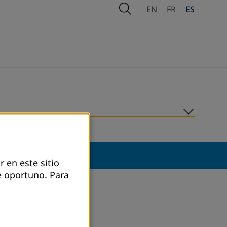
Open Search
EN
FR
ES
Submen
r en este sitio
e oportuno.
Para