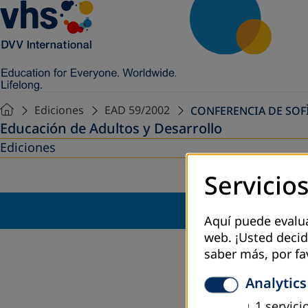
Ediciones
EAD 59/2002
CONFERENCIA DE SOF
Educación de Adultos y Desarrollo
Ediciones
Servicios
Aquí puede evaluar
web. ¡Usted decid
saber más, por fa
Analytics
↓
1
servici