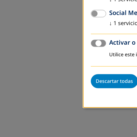
Social M
↓
1
servici
Activar o
Utilice este
Descartar todas