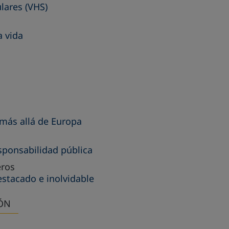
lares (VHS)
a vida
 más allá de Europa
sponsabilidad pública
eros
stacado e inolvidable
ÓN