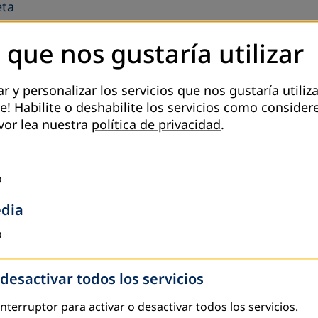
eta
AL DE COOPERACIÓN ECONÓMICA Y DESARROLLO (BM
 que nos gustaría utilizar
 Cooperación Económica y Desarrollo (BMZ)
 y personalizar los servicios que nos gustaría utiliza
e! Habilite o deshabilite los servicios como consider
ro
 educativa...
vor lea nuestra
política de privacidad
.
ial
o
ue basado en el género
edia
o
O DE ACCIÓN DE BELÉM»
 desactivar todos los servicios
e Acción de Belém»
 interruptor para activar o desactivar todos los servicios.