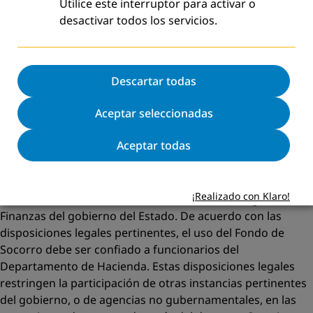
Utilice este interruptor para activar o
regulatorio que define la organización sistemática de la
desactivar todos los servicios.
respuesta a desastres, y lo normal es que para las tareas
de socorro y rehabilitación después de un desastre este
sistema no prevea la participación de la comunidad ni el
compromiso de otros actores involucrados que no sean
Descartar todas
oficiales.
Aceptar seleccionadas
Las operaciones de socorro después del desastre se rigen
por determinadas restricciones regulatorias. El Fondo de
Aceptar todas
Socorro del Primer Ministro proporciona los recursos para
el socorro después del desastre, y el uso de estos fondos
se encuentra regido por las disposiciones que tienen que
¡Realizado con Klaro!
ver con las Concesiones Discrecionales del Código de
Finanzas del gobierno del Estado. De acuerdo con las
disposiciones legales pertinentes, el uso del Fondo de
Socorro debe ser confiado a funcionarios del
Departamento de Hacienda. Estas disposiciones legales
restringen la participación de otras instancias pertinentes
del gobierno, o de agencias no gubernamentales, en las