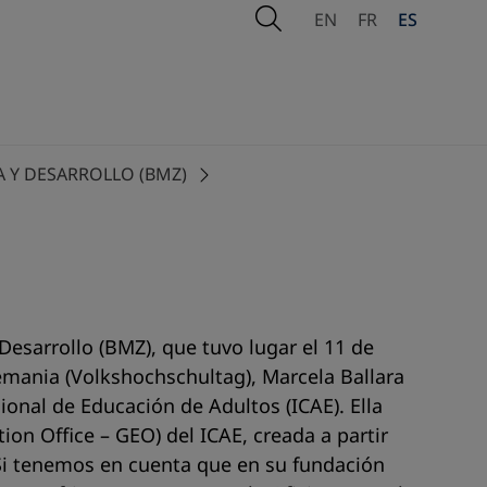
Open Search
EN
FR
ES
 Y DESARROLLO (BMZ)
esarrollo (BMZ), que tuvo lugar el 11 de
mania (Volkshochschultag), Marcela Ballara
onal de Educación de Adultos (ICAE). Ella
ion Office
– GEO) del ICAE, creada a partir
 Si tenemos en cuenta que en su fundación