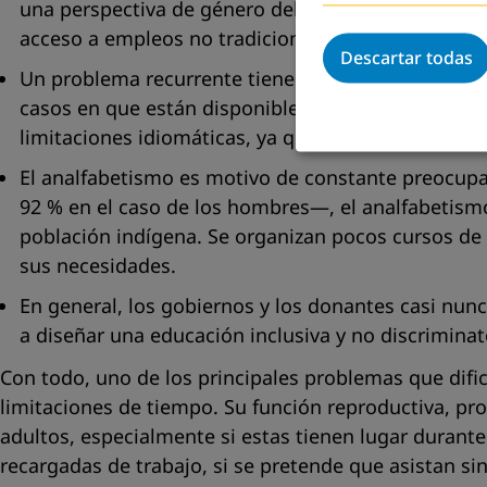
una perspectiva de género debe respaldar el empod
acceso a empleos no tradicionales y les permitan
Descartar todas
Un problema recurrente tiene que ver con la falta
casos en que están disponibles, el contenido ped
limitaciones idiomáticas, ya que dichos programa
El analfabetismo es motivo de constante preocupaci
92 % en el caso de los hombres—, el analfabetismo
población indígena. Se organizan pocos cursos de a
sus necesidades.
En general, los gobiernos y los donantes casi nun
a diseñar una educación inclusiva y no discriminat
Con todo, uno de los principales problemas que dific
limitaciones de tiempo. Su función reproductiva, p
adultos, especialmente si estas tienen lugar durant
recargadas de trabajo, si se pretende que asistan sin