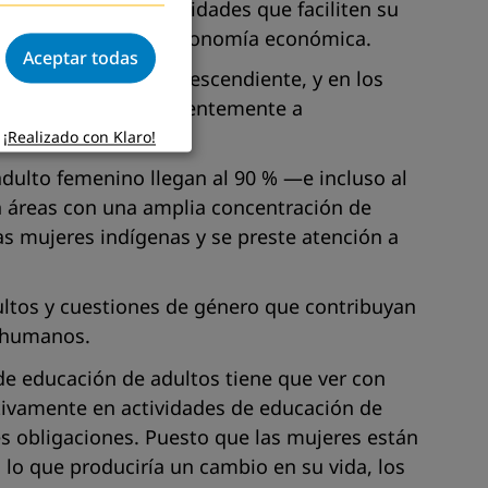
anas e incluir actividades que faciliten su
el camino hacia su autonomía económica.
Aceptar todas
ión indígena y afrodescendiente, y en los
s. Ello obedece frecuentemente a
jeres.
¡Realizado con Klaro!
adulto femenino llegan al 90 % —e incluso al
n áreas con una amplia concentración de
as mujeres indígenas y se preste atención a
ultos y cuestiones de género que contribuyan
s humanos.
 de educación de adultos tiene que ver con
tivamente en actividades de educación de
es obligaciones. Puesto que las mujeres están
, lo que produciría un cambio en su vida, los