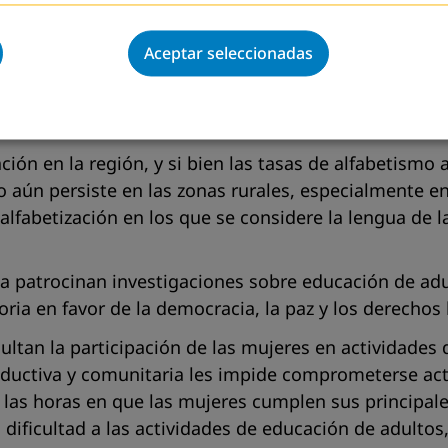
eramiento femenino, afianzar su condición de ciudad
 desarrollar capacidades empresariales que allanan 
Aceptar seleccionadas
 de programas de educación de adultos para la poblac
agógico por lo general no responde a sus necesidade
s no siempre consideran la lengua materna de las mu
ón en la región, y si bien las tasas de alfabetismo 
 aún persiste en las zonas rurales, especialmente e
lfabetización en los que se considere la lengua de l
ca patrocinan investigaciones sobre educación de ad
oria en favor de la democracia, la paz y los derecho
ultan la participación de las mujeres en actividades
roductiva y comunitaria les impide comprometerse ac
e las horas en que las mujeres cumplen sus principal
 dificultad a las actividades de educación de adultos