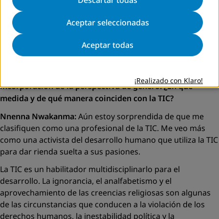
la estabilidad económica, social y política; y el respeto de
los derechos humanos. Así pues, quizás no sea
Aceptar seleccionadas
necesariamente un asunto regional sino antes bien un
problema específico del país.
Aceptar todas
eLA: Entre sus demás campos de interés se cuentan los
derechos humanos, la ges
tión de conflictos y la
¡Realizado con Klaro!
incorporación de la perspectiva de género. ¿En qué
medida y de qué manera coinciden con la TIC?
Nnenna Nwakanma:
Aún estoy sorprendida de que me
clasifiquen como una profesional de la TIC. Me veo más
como una activista del desarrollo humano que utiliza la TIC
para dar rienda suelta a sus pasiones.
La TIC es un habilitador multidisciplinarlo para el
desarrollo. La ignorancia, el analfabetismo y el
aprovechamiento de las creencias religiosas son algunas
de las circunstancias que conducen a la violación de los
derechos humanos, la inestabilidad política y la