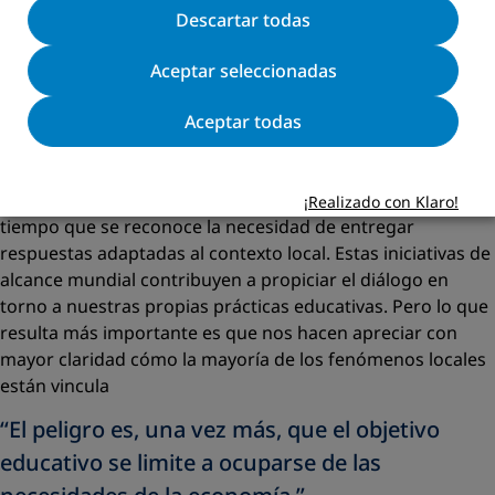
Con todo, como se señala en el propio Informe del GAN, lo
Descartar todas
que más ha costado ha sido aplicar esta concepción
holística e integrada a nuestras acciones.
Aceptar seleccionadas
El nivel mundial
Aceptar todas
A nivel mundial, iniciativas como los Objetivos de
Desarrollo Sostenibles (ODS), próximos a ser aprobados, y
los ODM, nos proporcionan una finalidad común, al
¡Realizado con Klaro!
tiempo que se reconoce la necesidad de entregar
respuestas adaptadas al contexto local. Estas iniciativas de
alcance mundial contribuyen a propiciar el diálogo en
torno a nuestras propias prácticas educativas. Pero lo que
resulta más importante es que nos hacen apreciar con
mayor claridad cómo la mayoría de los fenómenos locales
están vincula
“El peligro es, una vez más, que el objetivo
educativo se limite a ocuparse de las