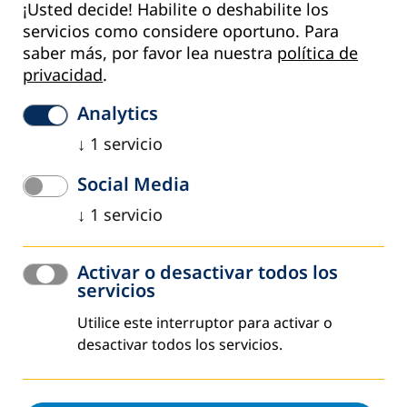
¡Usted decide! Habilite o deshabilite los
Aun así, existe una tendencia demasiado frecuente a
servicios como considere oportuno.
Para
concentrarse únicamente en el dióxido de carbono como
saber más, por favor lea nuestra
política de
factor responsable, en lugar de asociar el cambio climático
privacidad
.
a la explotación esencialmente abusiva de recursos
limitados y la consiguiente producción de desechos, uno
Analytics
de cuyos resultados es la generación de dióxido de
↓
1
servicio
carbono.
Social Media
Volver a las raíces
↓
1
servicio
Por tanto, en nuestra calidad de educadores comunitarios
y de adultos deberíamos señalar la necesidad de revisar
los fundamentos de la labor realizada hasta ahora. Es
Activar o desactivar todos los
servicios
cierto que los problemas parecen haberse agravado, pero
sin las bases sentadas por nuestra labor culturalmente
Utilice este interruptor para activar o
sensible y de utilidad en el plano local, habría sido mucho
desactivar todos los servicios.
más difícil hacer visibles relaciones que de otro modo
hubieran pasado inadvertidas.