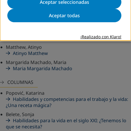
Aceptar seleccionadas
BREVES ENTREVISTAS
Aceptar todas
Evans, Stephen
Stephan Evans
Hamza, Omar
¡Realizado con Klaro!
Omar Hamza
Matthew, Atinyo
Atinyo Matthew
Margarida Machado, Maria
Maria Margarida Machado
COLUMNAS
Popović, Katarina
Habilidades y competencias para el trabajo y la vida:
¿Una receta ­mágica?
Belete, Sonja
Habilidades para la vida en el siglo XXI: ¿Tenemos lo
que se necesita?