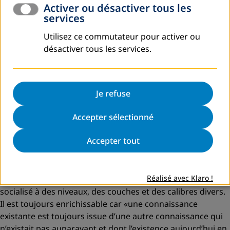
Activer ou désactiver tous les
ne pouvons simplifier en l’isolant des dynamiques réelles
services
socio-économiques, culturelles et politiques du contexte.
«La connaissance est un processus qui résulte de l’action
Utilisez ce commutateur pour activer ou
permanente des êtres humains sur la réalité»
, nous
désactiver tous les services.
rappelle Paulo Freire.
La connaissance se génère toujours socialement. Il existe
des moments et des circonstances qui provoquent la
Je refuse
synthèse qu’avec une grande capacité de compréhension
et de projection, certains auteurs sont capables de
Accepter sélectionné
systématiser et de présenter comme une
«construction
théorique»
.
Accepter tout
À partir de cette relation dialectique entre
«l’être», le
«milieu» et «l’histoire»
, il s’agit de produire un savoir qui,
Réalisé avec Klaro !
par nature, est une construction sociale et doit être
socialisé à des niveaux, des couches et des calibres divers.
Il est toujours enrichissable car
«une connaissance
existante est toujours issue d’une autre connaissance qui
n’existait pas auparavant et dont l’existence aujourd’hui en