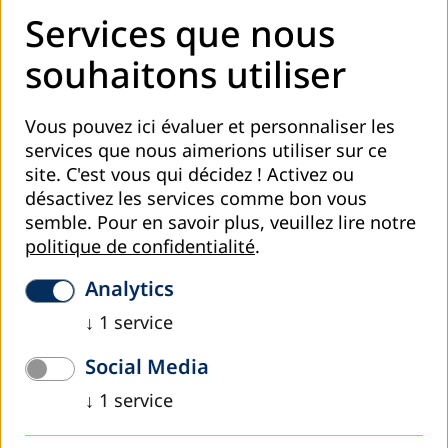
instrument de domination et/ou
Services que nous
d’aliénation. L’éducation entendue et
pratiquée comme un acte libérateur
souhaitons utiliser
requiert un cadre épistémologique dans
lequel la connaissance est une
Vous pouvez ici évaluer et personnaliser les
construction sociale permanente des
services que nous aimerions utiliser sur ce
sujets à éduquer, dans l’acte personnel et
site. C'est vous qui décidez ! Activez ou
désactivez les services comme bon vous
social de (se) comprendre et de (se)
semble.
Pour en savoir plus, veuillez lire notre
libérer».
politique de confidentialité
.
Analytics
Nous assumons un cadre épistémologique de caractère
↓
1
service
dialectique. Nous récusons la conception positiviste de
Social Media
l’éducation qui fait de l’élève un simple «objet»
réceptionnant passivement des savoirs préélaborés, ce
↓
1
service
que Freire appelle
«l’éducation bancaire»
. Pour l’EP, la
réalité est la véritable source de connaissances que nous