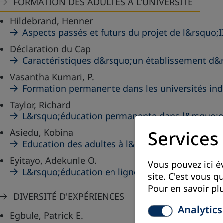
FORMATION DES ADULTES À L'UNIVERSITÉ
Hildebrand, Henner
Aspects passés et futurs du projet de l&rsquo;
Déclaration du Cap
Caractéristiques d&rsquo;un établissement d
Vasantha Kumari, P.
Formation permanente dans les universités in
Taylor, Richard
L&rsquo;éducation permanente dans l&rsquo;
Asiedu, Kobina
Services
Education des adultes à l&rsquo;université
Eyitayo, Adekunle O.
Vous pouvez ici év
L&rsquo;éducation en ligne
site. C'est vous 
Pour en savoir plu
DIVERSITÉ D'EXPÉRIENCES
Analytics
Egbule, Patrick E.