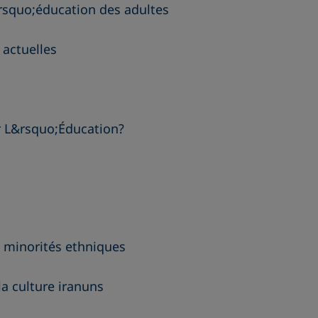
squo;éducation des adultes
 actuelles
r L&rsquo;Éducation?
s minorités ethniques
la culture iranuns