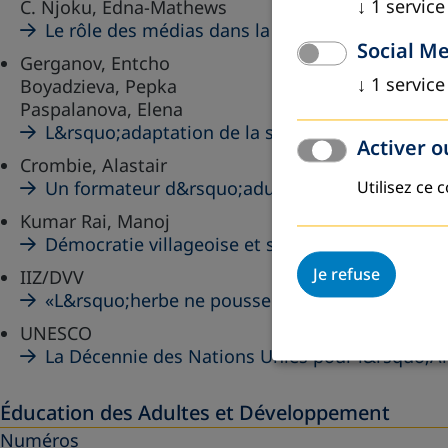
↓
1
service
C. Njoku, Edna-Mathews
Le rôle des médias dans la formation agricole 
Social M
Gerganov, Entcho
↓
1
service
Boyadzieva, Pepka
Paspalanova, Elena
L&rsquo;adaptation de la société bulgare
Activer o
Crombie, Alastair
Un formateur d&rsquo;adultes dans l&rsquo;ind
Utilisez ce 
Kumar Rai, Manoj
Démocratie villageoise et société civile
Je refuse
IIZ/DVV
«L&rsquo;herbe ne pousse pas plus vite quand 
UNESCO
La Décennie des Nations Unies pour l&rsquo;A
Éducation des Adultes et Développement
Numéros