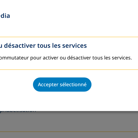
des adultes
edia
u désactiver tous les services
ustrie des céréales
commutateur pour activer ou désactiver tous les services.
Accepter sélectionné
on tire dessus.»
lphabétisation