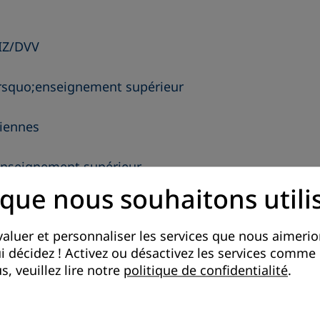
IIZ/DVV
&rsquo;enseignement supérieur
diennes
enseignement supérieur
 que nous souhaitons utili
aluer et personnaliser les services que nous aimerion
qui décidez ! Activez ou désactivez les services comm
s, veuillez lire notre
politique de confidentialité
.