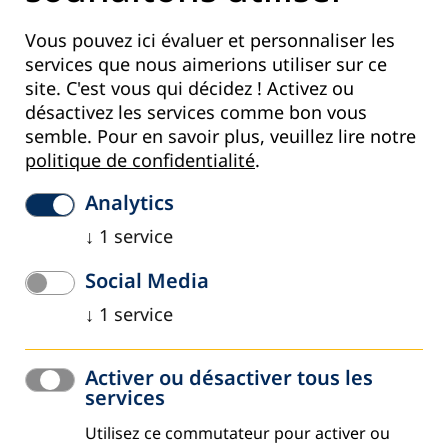
Cochabamba. Ses travaux ont été exposés et publiés en
Amérique, en Europe et en Asie. Actuellement, il travaille
Vous pouvez ici évaluer et personnaliser les
comme photographe indépendant et enseigne en tant que
services que nous aimerions utiliser sur ce
professeur à l’université.
site. C'est vous qui décidez ! Activez ou
désactivez les services comme bon vous
Contact
semble.
Pour en savoir plus, veuillez lire notre
Courriel :
contacto@stevecamargo.com
politique de confidentialité
.
Site web :
http://www.stevecamargo.com/
Steve Camargo sur ce qu’il a appris en réalisant ce
Analytics
photoreportage :
« J’ai eu la chance de pouvoir constater
↓
1
service
que la vieille formule : ‘détermination humaine plus bonnes
occasions et éducation adaptée’ continue aujourd’hui
Social Media
encore de faire une différence dans la vie des gens. »
↓
1
service
Activer ou désactiver tous les
EAD n° 85 sous forme de PDF
services
Utilisez ce commutateur pour activer ou
EAD n° 85 sous forme de