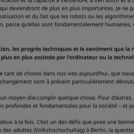
tion et la capacité à s’entendre, à s’en sortir et à t
ui deviendront de plus en plus importantes. Je ne par
atisation et du fait que les robots ou les algorithmes 
on, parce qu’elles sont fondamentalement humaines,
ion, les progrès techniques et le sentiment que la 
us en plus assistée par l’ordinateur ou la technol
e tant de choses dans nos vies aujourd’hui, que nous 
du changement sont à présent particulièrement dérouta
l, un moyen d’accomplir quelque chose. Pour d’autres,
 profondes et fondamentales pour la société – et po
es deux à la fois. C’est un des défis que pose une bon
n des adultes (Volkshochschultag) à Berlin, la questi