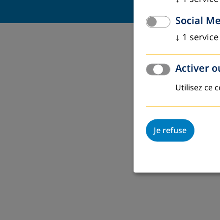
Social M
↓
1
service
Activer o
Utilisez ce 
Je refuse