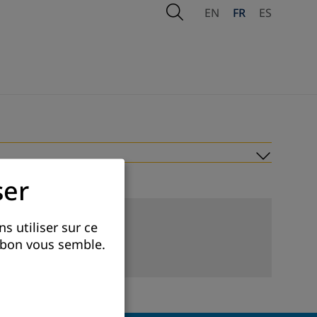
Open Search
EN
FR
ES
Subme
ser
s utiliser sur ce
e bon vous semble.