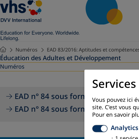
Numéros
EAD 83/2016: Aptitudes et compétence
Éducation des Adultes et Développement
Numéros
Services
EAD n° 84 sous forme de PDF
Vous pouvez ici év
site. C'est vous 
EAD n° 84 sous forme de document 
Pour en savoir plu
Analytics
↓
1
service