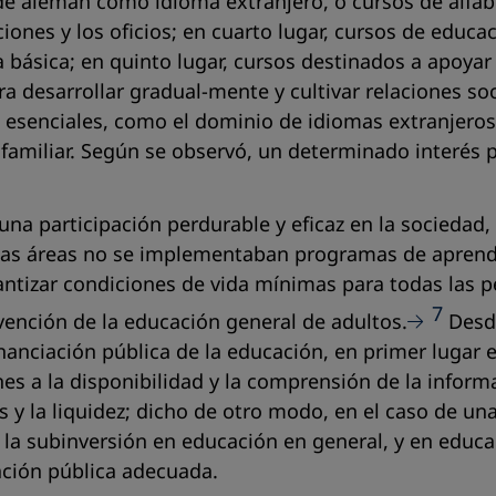
de alemán como idioma extranjero, o cursos de alfabe
iones y los oficios; en cuarto lugar, cursos de educa
básica; en quinto lugar, cursos destinados a apoyar a
a desarrollar gradual-mente y cultivar relaciones soci
senciales, como el dominio de idiomas extranjeros 
familiar. Según se observó, un determinado interés p
una participación perdurable y eficaz en la sociedad
 esas áreas no se implementaban programas de aprendi
tizar condiciones de vida mínimas para todas las per
7
vención de la educación general de adultos.
Desde
nanciación pública de la educación, en primer lugar e
nes a la disponibilidad y la comprensión de la inform
 y la liquidez; dicho de otro modo, en el caso de un
la subinversión en educación en general, y en educaci
ción pública adecuada.