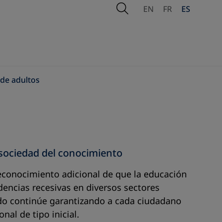
Open Search
EN
FR
ES
 de adultos
a sociedad del conocimiento
econocimiento adicional de que la educación
ndencias recesivas en diversos sectores
ado continúe garantizando a cada ciudadano
al de tipo inicial.