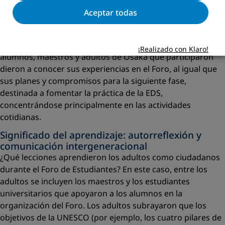
los participantes.
Aceptar todas
Cuatro meses después, la redPEA de Osaka celebró un
5
taller para revisar los resultados del Foro.
Todos los
¡Realizado con Klaro!
alumnos, maestros y adultos de Osaka que participaron
dieron a conocer sus experiencias en el Foro, al igual que
sus planes y compromisos para la siguiente fase,
destinada a fomentar la práctica de la EDS,
concentrándose principalmente en las actividades
cotidianas.
Signiﬁcado del aprendizaje: autorreﬂexión y
comunicación intergeneracional
¿Qué lecciones aprendieron los adultos como ciudadanos
durante el Foro de Estudiantes? En este caso, entre los
adultos se incluyen los maestros y los estudiantes
universitarios que apoyaron a los alumnos en la
organización del Foro. Los adultos subrayaron que los
objetivos de la UNESCO (por ejemplo, los cuatro pilares de