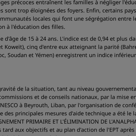
ages précoces entraînent les familles à négliger l'édu
les sont trop éloignées des foyers. Enfin, certains pay
ommunautés locales qui font une ségrégation entre le
 à l'éducation des filles.
d'âge de 15 à 24 ans. L'indice est de 0,94 et plus da
t Koweït), cinq d'entre eux atteignant la parité (Bahr
oc, Soudan et Yémen) enregistrent un indice inférieur 
gravité de la situation, tant au niveau gouvernement
 commissions et de conseils nationaux, par la mise en
UNESCO à Beyrouth, Liban, par l'organisation de conf
'une des principales mesures d'aide technique a é
GNEMENT PRIMAIRE ET L'ÉLIMINATION DE L'ANALPH
d aux objectifs et au plan d'action de l'EPT après 2