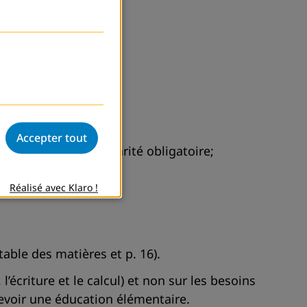
Accepter tout
 années) de la scolarité obligatoire;
n tant que fin en soi;
Réalisé avec Klaro !
able des matières et p. 16).
l’écriture et le calcul) et non sur les besoins
ecevoir une éducation élémentaire.