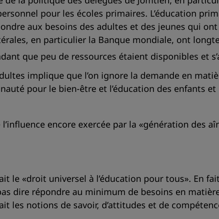
 de la politique des délégués de Jomtien, en particu
personnel pour les écoles primaires. L’éducation pri
ndre aux besoins des adultes et des jeunes qui ont q
latérales, en particulier la Banque mondiale, ont lo
ndant que peu de ressources étaient disponibles et s
dultes implique que l’on ignore la demande en matiè
auté pour le bien-être et l’éducation des enfants et 
e l’influence encore exercée par la «génération des a
t le «droit universel à l’éducation pour tous». En fai
 pas dire répondre au minimum de besoins en matière
t les notions de savoir, d’attitudes et de compétence