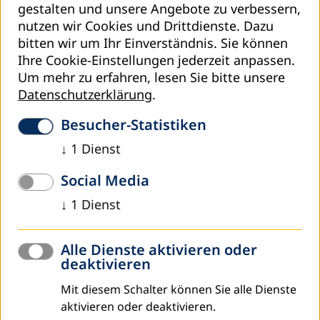
Vorbereitung und besondere Rahmenbedingungen, die
gestalten und unsere Angebote zu verbessern,
über rein inländische Projekte hinausgehen. Er kann von
nutzen wir Cookies und Drittdienste. Dazu
Leitungen über Mitarbeiter*innen für Internationales bis
bitten wir um Ihr Einverständnis. Sie können
hin zu interessierten Mitarbeiter*innen einer
Ihre Cookie-Einstellungen jederzeit anpassen.
Volkshochschule individuell eingesetzt werden.
Um mehr zu erfahren, lesen Sie bitte unsere
Datenschutzerklärung
.
Der Wegweiser und die darin enthaltenen Tools können
separat genutzt werden und sind hier zum Download zur
Besucher-Statistiken
Verfügung gestellt:
↓
1
Dienst
Social Media
↓
1
Dienst
Alle Dienste aktivieren oder
deaktivieren
Mit diesem Schalter können Sie alle Dienste
Wegweiser interkommunALE
aktivieren oder deaktivieren.