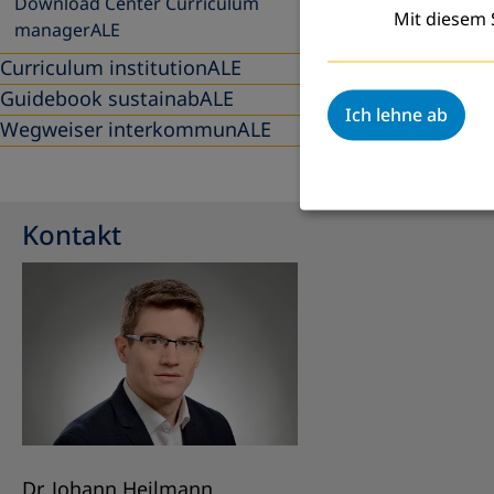
Download Center Curriculum
Mit diesem S
managerALE
Curriculum institutionALE
Guidebook sustainabALE
Ich lehne ab
Wegweiser interkommunALE
Kontakt
Dr. Johann Heilmann