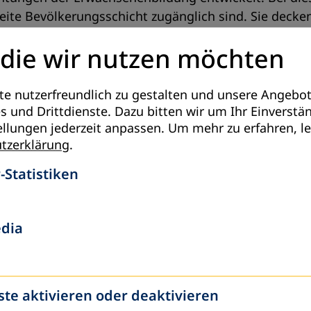
reite Bevölkerungsschicht zugänglich sind. Sie decke
s Know-how oder berufsbezogene Fähigkeiten ab und 
 die wir nutzen möchten
bedingungen an.
e nutzerfreundlich zu gestalten und unsere Angebot
runterladen
s und Drittdienste. Dazu bitten wir um Ihr Einverstä
ellungen jederzeit anpassen.
Um mehr zu erfahren, le
ei Sprachen verfügbar.
tzerklärung
.
-Statistiken
edia
ste aktivieren oder deaktivieren