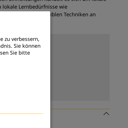
n lokale Lernbedürfnisse wie
passen sich mit flexiblen Techniken an
e zu verbessern,
ndnis. Sie können
sen Sie bitte
Subme