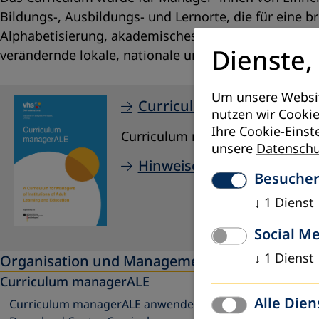
Bildungs-, Ausbildungs- und Lernorte, die für eine b
Alphabetisierung, akademisches Wissen, praktische
Dienste,
verändernde lokale, nationale und globale Rahmen
Um unsere Websit
Curriculum mangerALE he
nutzen wir Cookie
Ihre Cookie-Einst
Curriculum managerALE ist in dr
unsere
Datenschu
Hinweise zur Anwendung
Besucher
↓
1
Dienst
Social M
↓
1
Dienst
Organisation und Management
Curriculum managerALE
Alle Dien
Curriculum managerALE anwenden