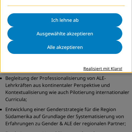
Professionalisierung der Öffentlichkeitsarbeit der
Partner;
Ich lehne ab
Sensibilisierungskampagne zu transformativer ALE;
Ausgewählte akzeptieren
Verknüpfung formaler und non-formaler Bildung,
Ausweitung der Angebote für vulnerable Zielgruppen
Alle akzeptieren
und der Finanzierung von ALE;
Monitoringstrategie zur Implementierung des
„
Aktionsrahmens von Marrakesch“;
Realisiert mit Klaro!
Begleitung der Professionalisierung von ALE-
Lehrkräften aus kontinentaler Perspektive und
Kontextualisierung wie auch Pilotierung internationaler
Curricula;
Entwicklung einer Genderstrategie für die Region
Südamerika auf Grundlage der Systematisierung von
Erfahrungen zu Gender & ALE der regionalen Partner;