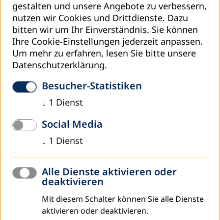
gestalten und unsere Angebote zu verbessern,
Foren und in den „Aktionsrahmen von Marrakesch“
nutzen wir Cookies und Drittdienste. Dazu
(CONFINTEA VII) einzubringen und 2024 das Konzept des
bitten wir um Ihr Einverständnis. Sie können
lebenslangen Lernens in der Abschlusserklärung des
Ihre Cookie-Einstellungen jederzeit anpassen.
Gipfeltreffens lateinamerikanischer
Um mehr zu erfahren, lesen Sie bitte unsere
Bildungsminister*innen zu verankern.
Datenschutzerklärung
.
Arbeitsschwerpunkte
Mit Blick auf die Umsetzung der Agenda 2030 zielen die
Besucher-Statistiken
gemeinsamen Anstrengungen darauf, ALE deutlicher als
↓
1
Dienst
wirksames Mittel zur Armutsbekämpfung, als Katalysator
für nachhaltige Entwicklung und als Garant zur Erreichung
Social Media
der
Sustainable Development Goals
(SDGs) zu
↓
1
Dienst
positionieren. Darüber hinaus orientiert sich die Arbeit im
Kontinentalprojekt auch an den 2022 gefassten
Beschlüssen der 7. der siebten UNESCO-Weltkonferenz zur
Alle Dienste aktivieren oder
Erwachsenenbildung (CONFINTEA VII.) mit dem
deaktivieren
„Aktionsrahmen von Marrakesch“ (Marrakesh Framework
Mit diesem Schalter können Sie alle Dienste
for Action – MFA).
aktivieren oder deaktivieren.
Zu den Arbeitsschwerpunkten gehören: