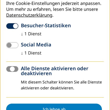
Ihre Cookie-Einstellungen jederzeit anpassen.
Um mehr zu erfahren, lesen Sie bitte unsere
Datenschutzerklärung
.
Besucher-Statistiken
↓
1
Dienst
Social Media
↓
1
Dienst
DVV International arbeitet mit mehr als 200 Partnern
Alle Dienste aktivieren oder
in über 30 Ländern.
deaktivieren
Zur interaktiven Weltkarte
Mit diesem Schalter können Sie alle Dienste
aktivieren oder deaktivieren.
Newsletter abonnieren
Ich lehne ab