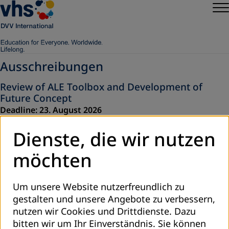
Ausschreibungen
Review of ALE Toolbox and Development of
Future Concept
Deadline: 23. August 2026
Terms of Reference (PDF)
Dienste, die wir nutzen
Annexes:
möchten
Annex 2 CV Template
(Word)
Annex 3 Template Financial Proposal
(Excel)
Um unsere Website nutzerfreundlich zu
gestalten und unsere Angebote zu verbessern,
nutzen wir Cookies und Drittdienste. Dazu
Weltweit
bitten wir um Ihr Einverständnis. Sie können