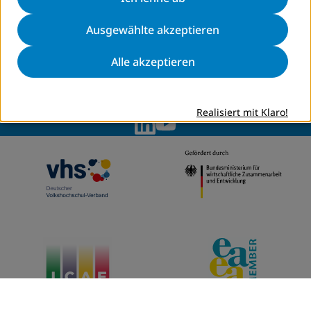
Sitemap
Kontakt
Ausgewählte akzeptieren
Datenschutz
Impressum
Alle akzeptieren
Anfahrt
Erklärung zur Barrierefreiheit
Cookie-Einstellungen
Realisiert mit Klaro!