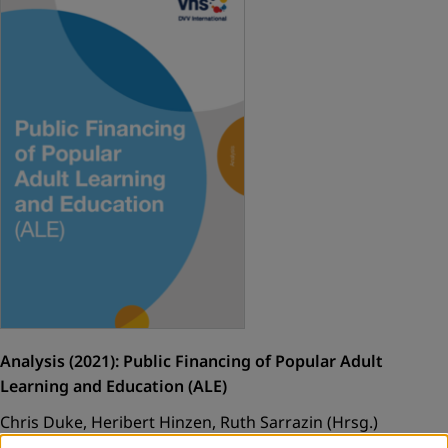
Analysis (2021): Public Financing of Popular Adult
Learning and Education (ALE)
Chris Duke, Heribert Hinzen, Ruth Sarrazin (Hrsg.)