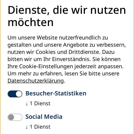
Analysis Public Financing of Popular ALE (PDF,
Dienste, die wir nutzen
Englisch)
möchten
Analysis Public Financing of Popular ALE (Flipbook,
Englisch)
Analysis Public Financing of Popular ALE (PDF,
Um unsere Website nutzerfreundlich zu
Spanisch)
gestalten und unsere Angebote zu verbessern,
nutzen wir Cookies und Drittdienste. Dazu
bitten wir um Ihr Einverständnis. Sie können
Ihre Cookie-Einstellungen jederzeit anpassen.
Um mehr zu erfahren, lesen Sie bitte unsere
Datenschutzerklärung
.
Besucher-Statistiken
↓
1
Dienst
Social Media
↓
1
Dienst