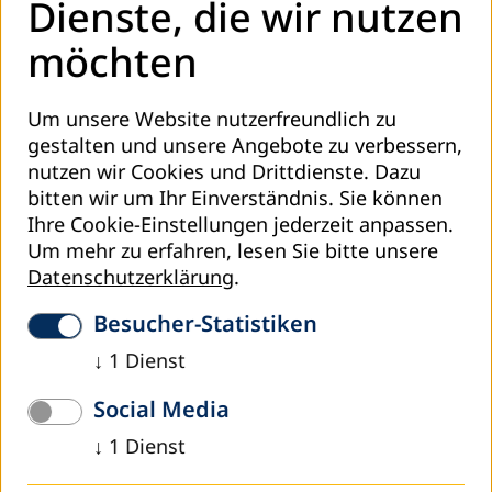
Dienste, die wir nutzen
Schwerpunkte unserer Arbeit sind Alphabetisierung und
möchten
Grundbildung, berufliche Bildung, globales und
interkulturelles Lernen, Umweltbildung und nachhaltige
Entwicklung, Migration und Integration, Flüchtlingsarbeit,
Um unsere Website nutzerfreundlich zu
Gesundheitsbildung, Konfliktprävention und
gestalten und unsere Angebote zu verbessern,
Demokratiebildung.
nutzen wir Cookies und Drittdienste. Dazu
bitten wir um Ihr Einverständnis. Sie können
DVV International finanziert seine Arbeit aus Mitteln des
Ihre Cookie-Einstellungen jederzeit anpassen.
Bundesministeriums für wirtschaftliche Zusammenarbeit
Um mehr zu erfahren, lesen Sie bitte unsere
und Entwicklung (BMZ), des Auswärtigen Amtes, der
Datenschutzerklärung
.
Europäischen Union sowie weiterer Förderer. Gemeinsam
mit den nationalen, regionalen und globalen Verbänden
Besucher-Statistiken
der Erwachsenenbildung fördert DVV International die
Lobbyarbeit und die Anwaltschaft für das Menschenrecht
↓
1
Dienst
auf Bildung und für das Lebenslange Lernen. Dabei
Social Media
orientieren wir uns an den Sustainable Development Goals
(SDGs) der UN, der globalen Bildungsagenda Education
↓
1
Dienst
2030 und den UNESCO-Weltkonferenzen zur
Erwachsenenbildung (CONFINTEA). DVV International