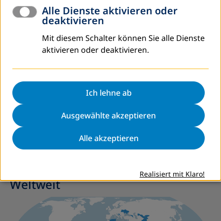
Alle Dienste aktivieren oder
unterstützt den europäischen und weltweiten
deaktivieren
Informations- und Fachaustausch durch Konferenzen,
Seminare und Publikationen.
Mit diesem Schalter können Sie alle Dienste
aktivieren oder deaktivieren.
Unsere Vision
Wir bekämpfen Armut durch Bildung und fördern
Entwicklung. Als weltweit agierende Fachorganisation der
Erwachsenenbildung bauen wir gemeinsam mit Bürgern,
Ich lehne ab
Bildungsorganisationen und Regierungen ein nachhaltiges
System der Weiterbildung auf. Gemeinsam mit den
Ausgewählte akzeptieren
Menschen in unseren Partnerländern schaffen wir Orte für
Lebenslanges Lernen.
Alle akzeptieren
Realisiert mit Klaro!
Weltweit