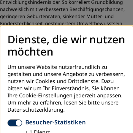
Entwicklungshindernis dar. So korreliert Grundbildung
nachweislich mit verbesserten Beschäftigungschancen,
geringeren Geburtenraten, sinkender Mütter- und
Kindersterblichkeit, gesteigertem Umweltbewusstsein,
Toleranz und gesellschaftlichem Zusammenhalt. Ohne
Dienste, die wir nutzen
Alphabetisierung und Grundbildung für alle wird eine
nachhaltige Armutsbekämpfung und Entwicklung nicht
möchten
möglich sein.
Die Stärkung der Alphabetisierung und Grundbildung
Um unsere Website nutzerfreundlich zu
weltweit ist deshalb eines der wichtigsten Handlungsfelder
gestalten und unsere Angebote zu verbessern,
von DVV International. Mit non-formalen und
nutzen wir Cookies und Drittdienste. Dazu
bedarfsorientierten Bildungsangeboten auf lokaler Ebene
bitten wir um Ihr Einverständnis. Sie können
wird Jugendlichen und Erwachsenen ein Zugang zu
Ihre Cookie-Einstellungen jederzeit anpassen.
Bildung und damit zu einer aktiven gesellschaftlichen und
Um mehr zu erfahren, lesen Sie bitte unsere
wirtschaftlichen Teilhabe ermöglicht.
Datenschutzerklärung
.
Insbesondere in Subsahara Afrika unterstützt DVV
Besucher-Statistiken
International Veranstaltungen rund um den
Weltalphabetisierungstag. In vielen Ländern finden in
↓
1
Dienst