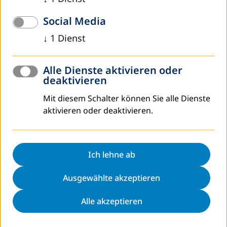
Zusammenarbeit mit den jeweiligen Ministerien nationale
Social Media
Konferenzen statt, so wird in Kampala, Uganda, am 8.
September die nationale Strategie für
↓
1
Dienst
Erwachsenenbildung feierlich vorgestellt, deren
Überarbeitung DVV International beratend begleitet hat.
In Tansania wird der Tag zum Anlass genommen, die
Alle Dienste aktivieren oder
deaktivieren
Eröffnung eines neuen Erwachsenenbildungszentrums im
District Kibaha zu begehen. Aber auch Erfolge der Arbeit
Mit diesem Schalter können Sie alle Dienste
werden präsentiert und die Lernenden kommen zu Wort:
aktivieren oder deaktivieren.
In Malawi wird ein Teilnehmer an Bildungsangeboten in
Gefängnissen darüber berichten, wie er nach seiner Haft
dank seiner neuen Kenntnisse einen Friseursalon
aufbauen konnte. Kulturelle und sportliche Aktivitäten
Ich lehne ab
runden in vielen Ländern, so auch in Mosambik, das
Ausgewählte akzeptieren
Programm ab. Die Veranstaltungsreihen erstrecken sich
häufig über mehrere Tage, wie in Mali, wo vom 08. bis 14.
Alle akzeptieren
September eine ganze Woche der Alphabetisierung
begangen wird und in eine Abschlussveranstaltung in
einem von DVV International geförderten kommunalen