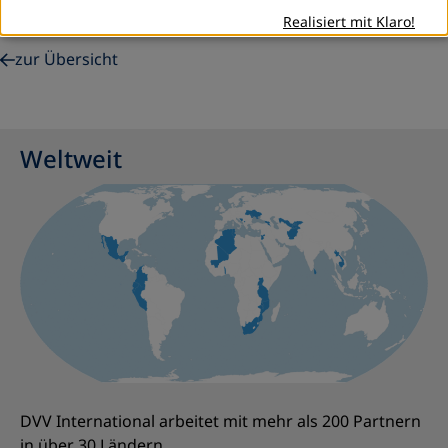
Realisiert mit Klaro!
Bildungszentrum in Yélékébougou mündet.
zur Übersicht
Weltweit
DVV International arbeitet mit mehr als 200 Partnern
in über 30 Ländern.